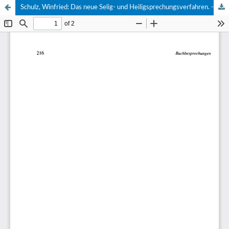
Schulz, Winfried: Das neue Selig- und Heiligsprechungsverfahren. - Paderborn: Bonifatius, 1988