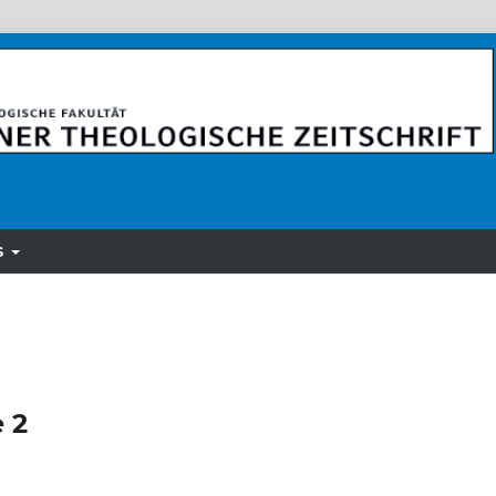
S
e 2